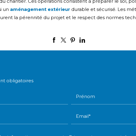
é du chantier. Ces opérations consistent à préparer le sol, 
si un
aménagement extérieur
durable et sécurisé. Les mé
ent la pérennité du projet et le respect des normes techniq
nt obligatoires
Prénom
Email*