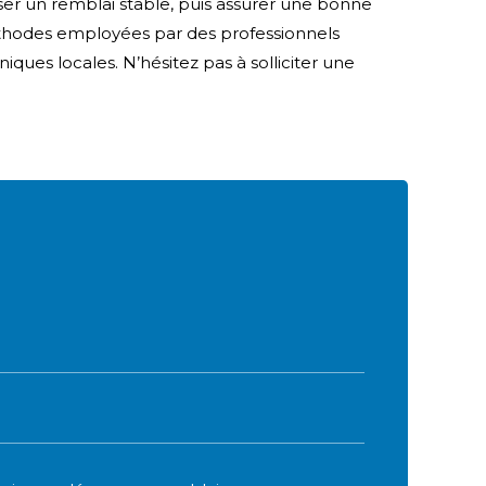
poser un remblai stable, puis assurer une bonne
thodes employées par des professionnels
ues locales. N’hésitez pas à solliciter une