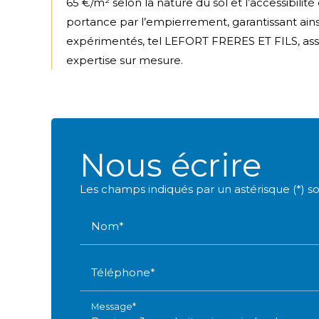
65 €/m² selon la nature du sol et l’accessibilit
portance par l’empierrement, garantissant ain
expérimentés, tel LEFORT FRERES ET FILS, assur
expertise sur mesure.
Nous écrire
Les champs indiqués par un astérisque (*) so
Nom*
Téléphone*
Message*